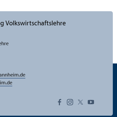
 Volkswirtschafts­lehre
ehre
mannheim.de
im.de