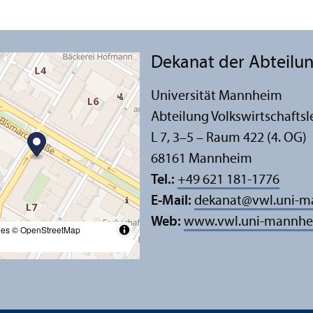
Dekanat der Abteilung
Universität Mannheim
Abteilung Volkswirtschafts­l
L 7, 3–5 – Raum 422 (4. OG)
68161 Mannheim
Tel.:
+49 621 181-1776
E-Mail:
dekanat
@
vwl.uni-
Web:
www.vwl.uni-mannhe
les
© OpenStreetMap