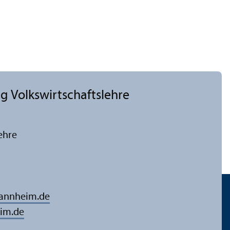
 Volkswirtschafts­lehre
ehre
mannheim.de
im.de