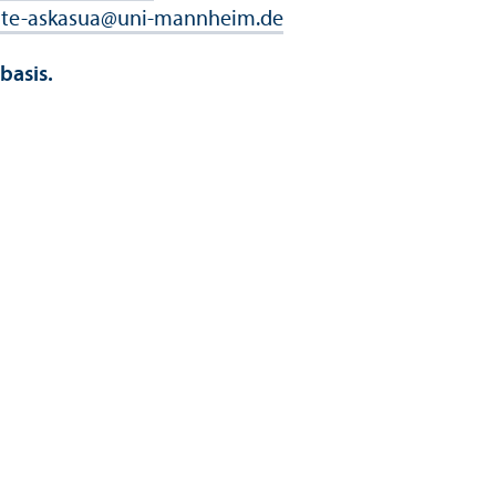
ate-askasua
@
uni-mannheim.de
basis.
s