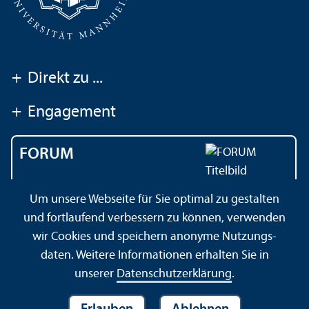
+
Direkt zu ...
+
Engagement
FORUM
Das Magazin der
Um unsere Webseite für Sie optimal zu gestalten
Universität Mannheim
und fortlaufend verbessern zu können, verwenden
wir Cookies und speichern anonyme Nutzungs­
daten. Weitere Informationen erhalten Sie in
Impressum
Datenschutz­erklärung
Sitemap
unserer
Datenschutz­erklärung
.