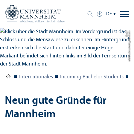
DE
H
Bil
d:
S
t
a
d
t
m
a
r
k
e
ti
n
g
M
a
n
n
h
ei
m
G
m
b
Internationales
Incoming Bachelor Students
G
Neun gute Gründe für
Mannheim