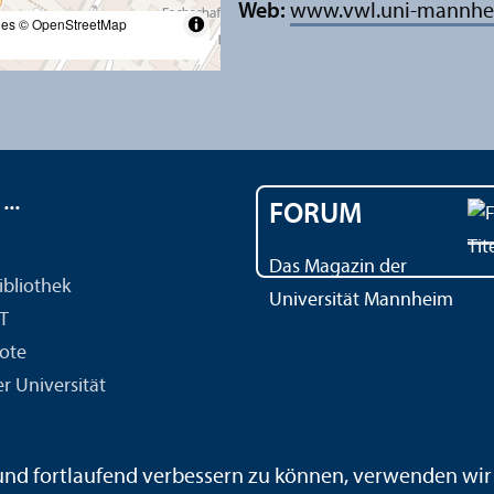
Web:
www.vwl.uni-mannhe
les
© OpenStreetMap
..
FORUM
Das Magazin der
ibliothek
Universität Mannheim
IT
ote
r Universität
 und fortlaufend verbessern zu können, verwenden wi