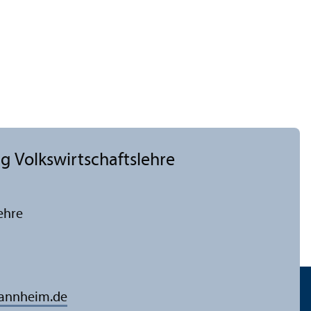
 Volkswirtschafts­lehre
ehre
mannheim.de