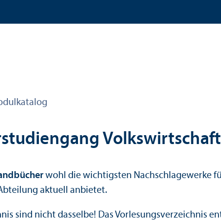
dulkatalog
tudien­gang Volkswirtschafts
andbücher
wohl die wichtigsten Nachschlagewerke für
bteilung aktuell anbietet.
s sind nicht dasselbe! Das Vorlesungs­verzeichnis ent