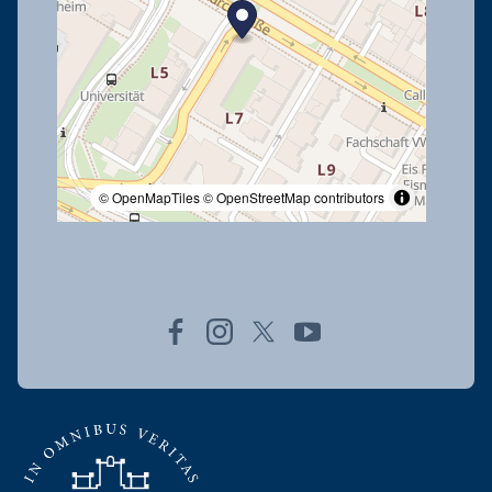
© OpenMapTiles
© OpenStreetMap contributors