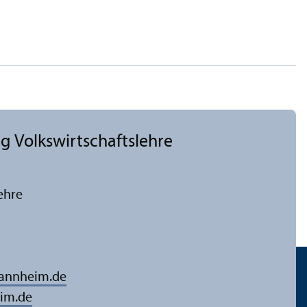
 Volkswirtschafts­lehre
ehre
mannheim.de
im.de