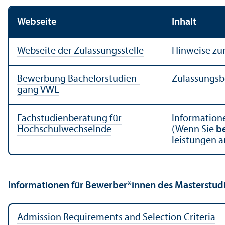
Webseite
Inhalt
Webseite der Zulassungs­stelle
Hinweise zu
Bewerbung Bachelor­studien­
Zulassungs­
gang VWL
Fach­studien­beratung für
Information
Hochschul­wechselnde
(Wenn Sie
be
leistungen 
Informationen für Bewerber*innen des Master­stud
Admission Requirements and Selection Criteria