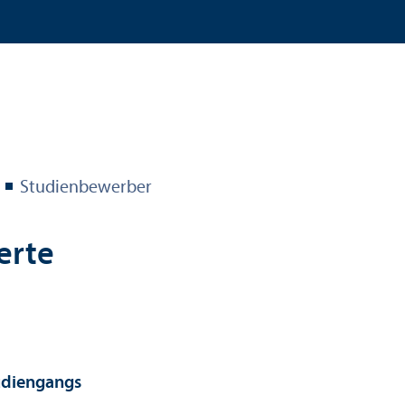
Studien­bewerber
ierte
udien­gangs