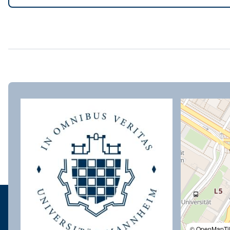
© OpenMapTi