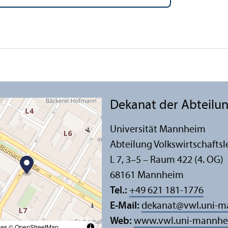
Dekanat der Abteilung
Universität Mannheim
Abteilung Volkswirtschafts­l
L 7, 3–5 – Raum 422 (4. OG)
68161 Mannheim
Tel.:
+49 621 181-1776
E-Mail:
dekanat
@
vwl.uni-
Web:
www.vwl.uni-mannhe
les
© OpenStreetMap