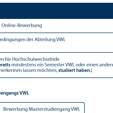
r Online-Bewerbung
bedingungen der Abteilung VWL
en für Hochschul­wechselnde
reits
mindestens ein Semester VWL oder einen anderen
anerkennen lassen möchten,
studiert haben
.)
ien­gangs VWL
Bewerbung Master­studien­gang VWL