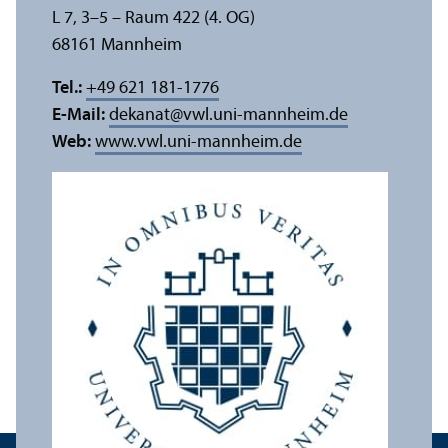
L 7, 3–5 – Raum 422 (4. OG)
68161 Mannheim
Tel.:
+49 621 181-1776
E-Mail:
dekanat
@
vwl.uni-mannheim.de
Web:
www.vwl.uni-mannheim.de