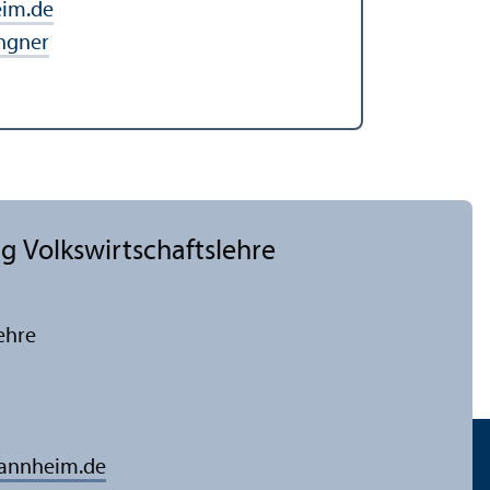
im.de
ngner
 Volkswirtschafts­lehre
ehre
mannheim.de