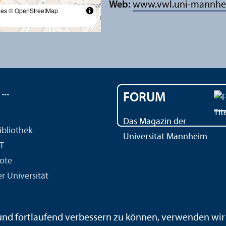
Web:
www.vwl.uni-mannhe
les
© OpenStreetMap
..
FORUM
Das Magazin der
ibliothek
Universität Mannheim
IT
ote
r Universität
 und fortlaufend verbessern zu können, verwenden wi