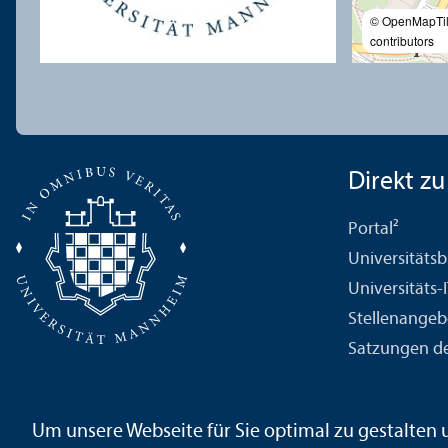
© OpenMapTi
contributors
Direkt zu .
Portal²
Universitäts­b
Universitäts-
Stellenangeb
Satzungen de
Um unsere Webseite für Sie optimal zu gestalten
Impressum
Datenschutz­erklärung
Sitemap