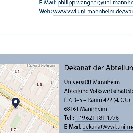
E-Mail:
philipp.wangner
@
uni-mannhe
Web:
www.vwl.uni-mannheim.de/wa
Dekanat der Abteilung
Universität Mannheim
Abteilung Volkswirtschafts­l
L 7, 3–5 – Raum 422 (4. OG)
68161 Mannheim
Tel.:
+49 621 181-1776
E-Mail:
dekanat
@
vwl.uni-