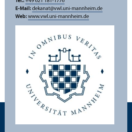
Tel.:
+49 621 181-1776
E-Mail:
dekanat
@
vwl.uni-mannheim.de
Web:
www.vwl.uni-mannheim.de