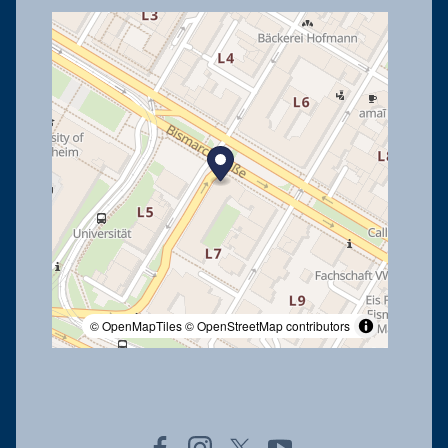
© OpenMapTiles
© OpenStreetMap contributors