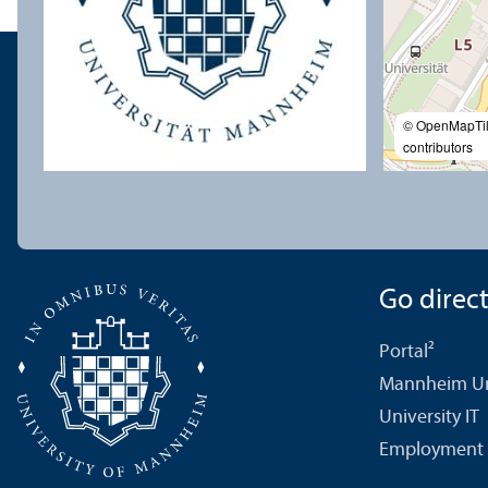
© OpenMapTi
contributors
Go directl
Portal²
Mannheim Uni
University IT
Employment 