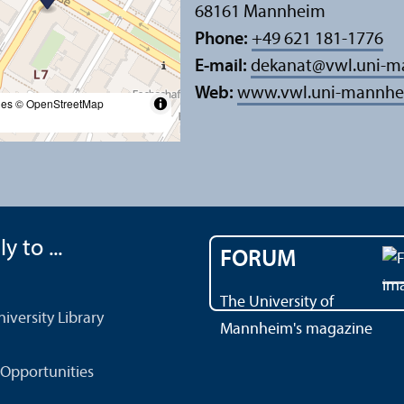
68161 Mannheim
Phone:
+49 621 181-1776
E-mail:
dekanat
@
vwl.uni-
Web:
www.vwl.uni-mannhe
les
© OpenStreetMap
y to ...
FORUM
The University of
versity Library
Mannheim's magazine
Opportunities