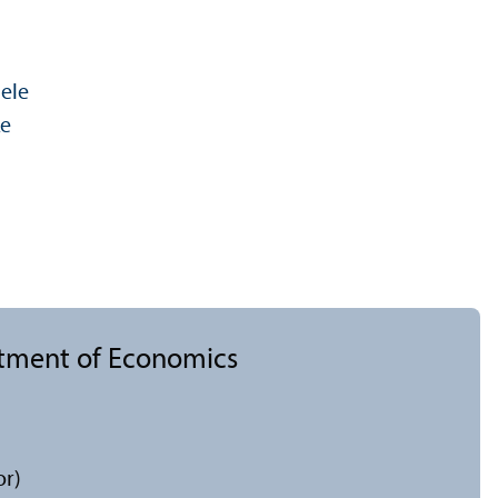
ele
ke
rtment of Economics
or)