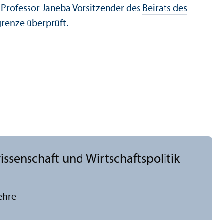
r Professor Janeba Vorsitzender des
Beirats des
grenze überprüft.
issenschaft und Wirtschafts­politik
ehre