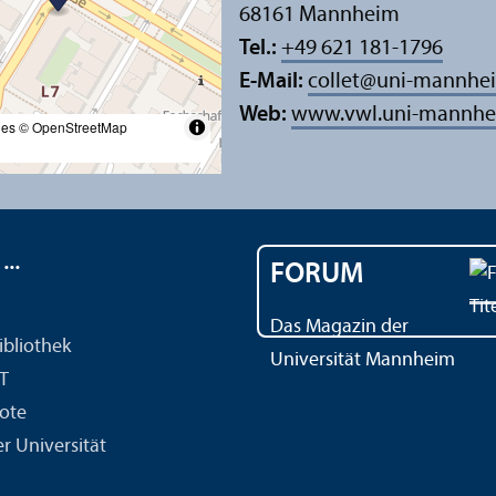
68161 Mannheim
Tel.:
+49 621 181-1796
E-Mail:
collet
@
uni-mannhe
Web:
www.vwl.uni-mannhe
les
© OpenStreetMap
..
FORUM
Das Magazin der
ibliothek
Universität Mannheim
IT
ote
r Universität