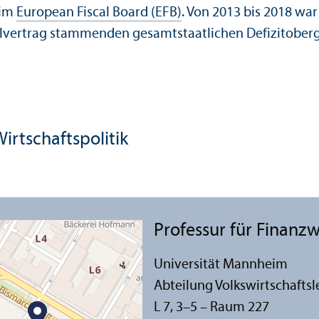
 im
European Fiscal Board (EFB)
. Von 2013 bis 2018 wa
kalvertrag stammenden gesamtstaatlichen Defizitober
irtschafts­politik
Professur für Finanz­w
Universität Mannheim
Abteilung Volkswirtschafts­l
L 7, 3–5 – Raum 227