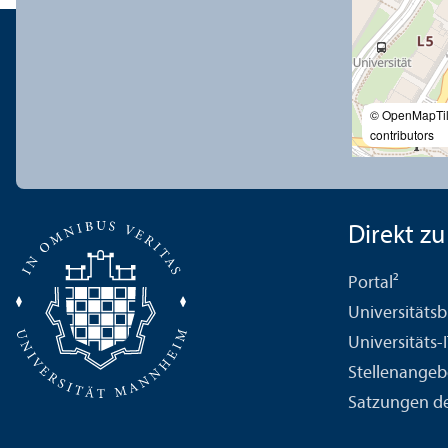
© OpenMapTi
contributors
Direkt zu .
Portal²
Universitäts­b
Universitäts-
Stellenangeb
Satzungen de