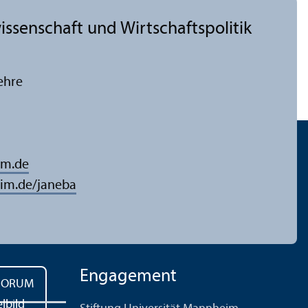
issenschaft und Wirtschafts­politik
ehre
im.de
im.de/janeba
Engagement