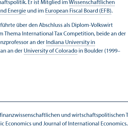
ts­politik. Er ist Mitglied im
Wissenschaft­lichen
und Energie
und im
European Fiscal Board (EFB)
.
ührte über den Abschluss als Diplom-Volkswirt
zum Thema International Tax Competition, beide an der
tenzprofessor an der
Indiana University in
ran an der
University of Colorado
in Boulder (1999–
u finanz­wissenschaft­lichen und wirtschafts­politisch
ic Economics und Journal of International Economics.