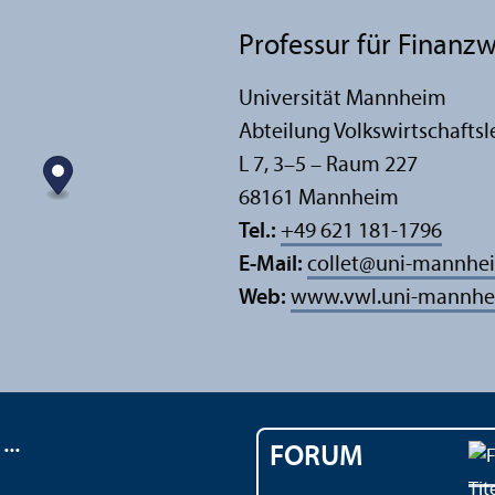
Professur für Finanz­w
Universität Mannheim
Abteilung Volkswirtschafts­l
L 7, 3–5 – Raum 227
68161 Mannheim
Tel.:
+49 621 181-1796
E-Mail:
collet
@
uni-mannhe
Web:
www.vwl.uni-mannhe
..
FORUM