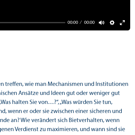
00:00
00:00
Mute
Settings
Ente
fulls
n treffen, wie man Mechanismen und Institutionen
mischen Ansätze und Ideen gut oder weniger gut
(„Was halten Sie von…?“, „Was würden Sie tun,
d, wenn er oder sie zwischen einer sicheren und
nde an? Wie verändert sich Biet­verhalten, wenn
genen Verdienst zu maximieren, und wann sind sie