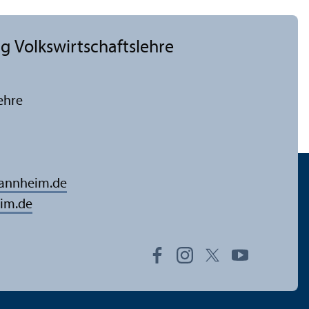
 Volkswirtschafts­lehre
ehre
mannheim.de
im.de