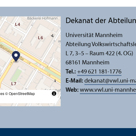
Dekanat der Abteilung
Universität Mannheim
Abteilung Volkswirtschafts­l
L 7, 3–5 – Raum 422 (4. OG)
68161 Mannheim
Tel.:
+49 621 181-1776
E-Mail:
dekanat
@
vwl.uni-
Web:
www.vwl.uni-mannhe
les
© OpenStreetMap