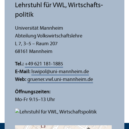
Lehr­stuhl für VWL, Wirtschafts­
politik
Universität Mannheim
Abteilung Volkswirtschafts­lehre
L 7, 3–5 – Raum 207
68161 Mannheim
Tel.:
+49 621 181-1885
E-Mail:
lswipol
@
uni-mannheim.de
Web:
gruener.vwl.uni-mannheim.de
Öffnungs­zeiten:
Mo-Fr 9:15–13 Uhr