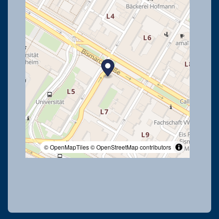
© OpenMapTiles
© OpenStreetMap contributors