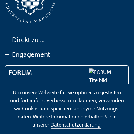
+
Direkt zu ...
+
Engagement
FORUM
Das Magazin der
Um unsere Webseite für Sie optimal zu gestalten
Universität Mannheim
und fortlaufend verbessern zu können, verwenden
wir Cookies und speichern anonyme Nutzungs­
daten. Weitere Informationen erhalten Sie in
Impressum
Datenschutz­erklärung
Sitemap
unserer
Datenschutz­erklärung
.