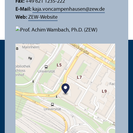
Fax:
+49 621 1235-222
E-Mail:
kaja.voncampenhausen
@
zew.de
Web:
ZEW-Website