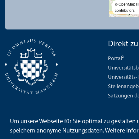
© OpenMapTi
contributors
Direkt zu .
Portal²
Universitäts­b
Universitäts-
Stellenangeb
Satzungen de
Um unsere Webseite für Sie optimal zu gestalten
Impressum
Datenschutz­erklärung
Sitemap
speichern anonyme Nutzungs­daten. Weitere Infor