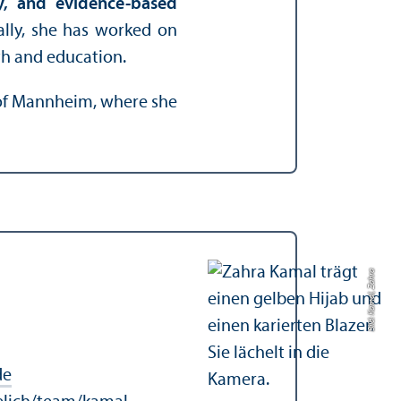
ity, and evidence-based
lly, she has worked on
th and education.
 of Mannheim, where she
Bild: Kamal, Zahra
de