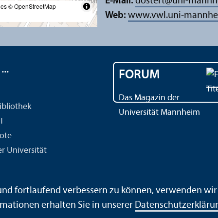
E-Mail:
dostert
@
uni-mannh
les
© OpenStreetMap
Web:
www.vwl.uni-mannhei
..
FORUM
Das Magazin der
ibliothek
Universität Mannheim
IT
ote
r Universität
 und fortlaufend verbessern zu können, verwenden wi
mationen erhalten Sie in unserer
Datenschutz­erkläru