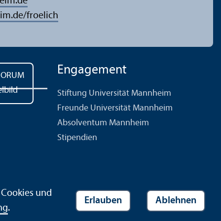
eim.de
m.de/froelich
Engagement
Stiftung Universität Mannheim
Freunde Universität Mannheim
Absolventum Mannheim
Stipendien
r Cookies und
Erlauben
Ablehnen
ng
.