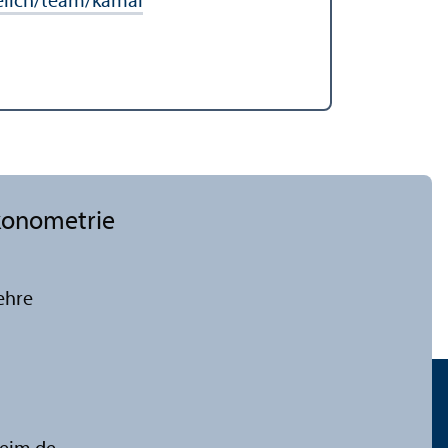
lich/team/kamal
Ökonometrie
ehre