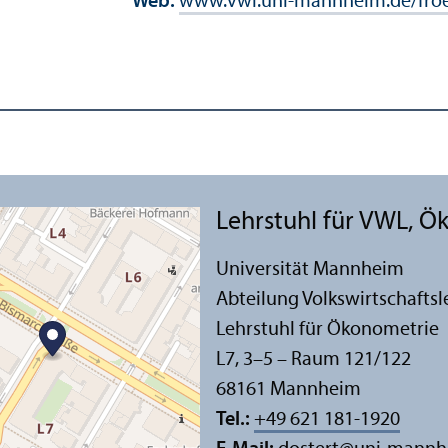
Web:
www.vwl.uni-mannheim.de/froe
Lehr­stuhl für VWL, 
Universität Mannheim
Abteilung Volkswirtschafts­l
Lehr­stuhl für Ökonometrie
L7, 3–5 – Raum 121/
122
68161 Mannheim
Tel.:
+49 621 181-1920