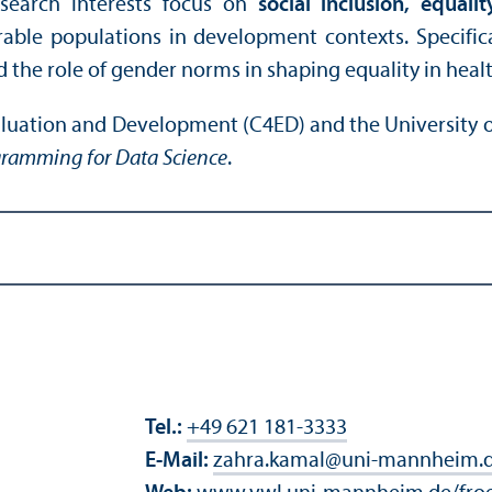
esearch interests focus on
social inclusion, equal
ble populations in development contexts. Specifica
nd the role of gender norms in shaping equality in heal
Evaluation and Development (C4ED) and the University
gramming for Data Science
.
Tel.:
+49 621 181-3333
E-Mail:
zahra.kamal
@
uni-mannheim.