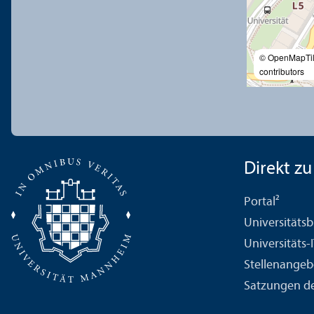
© OpenMapTi
contributors
Direkt zu .
Portal²
Universitäts­b
Universitäts-
Stellenangeb
Satzungen de