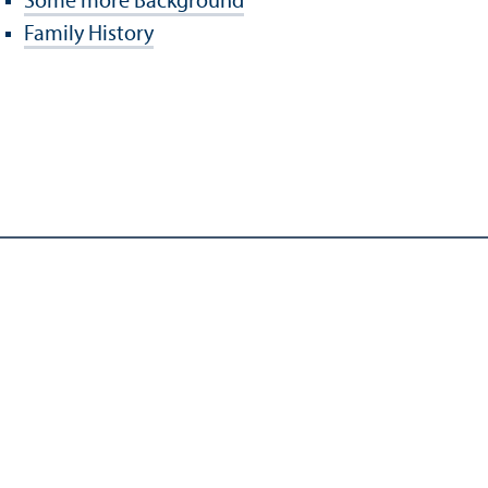
Some more Background
Family History