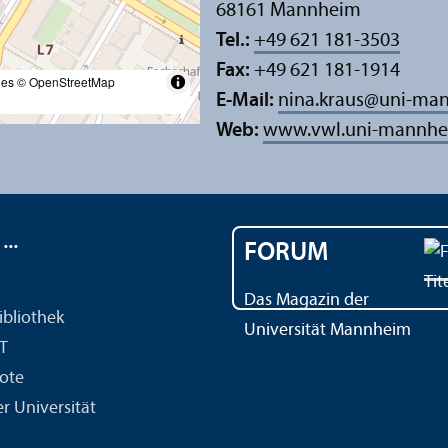
68161 Mannheim
Tel.:
+49 621 181-3503
Fax:
+49 621 181-1914
les
© OpenStreetMap
E-Mail:
nina.kraus
@
uni-ma
Web:
www.vwl.uni-mannhe
..
FORUM
Das Magazin der
ibliothek
Universität Mannheim
IT
ote
r Universität