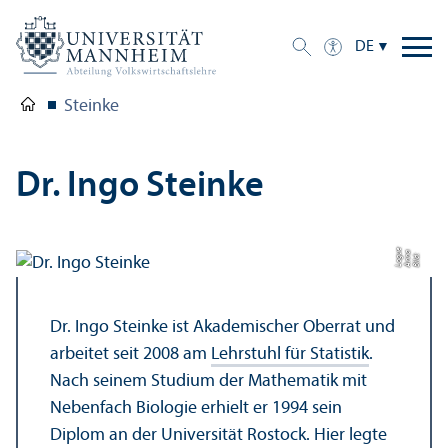
DE
Steinke
Dr. Ingo Steinke
e
a
Bil
d:
A
n
n
L
o
g
u
Dr. Ingo Steinke ist Akademischer Oberrat und
arbeitet seit 2008 am
Lehr­stuhl für Statistik
.
Nach seinem Studium der Mathematik mit
Nebenfach Biologie erhielt er 1994 sein
Diplom an der Universität Rostock. Hier legte