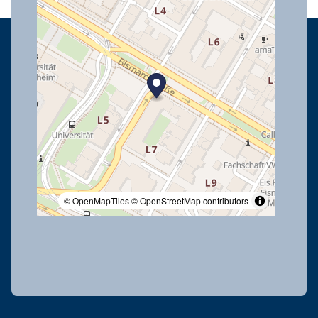
© OpenMapTiles
© OpenStreetMap contributors